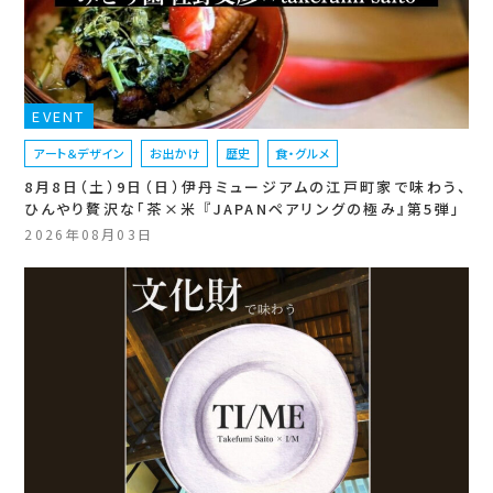
EVENT
アート＆デザイン
お出かけ
歴史
食・グルメ
8月8日（土）9日（日）伊丹ミュージアムの江戸町家で味わう、
ひんやり贅沢な「茶×米 『JAPANペアリングの極み』第5弾」
2026年08月03日