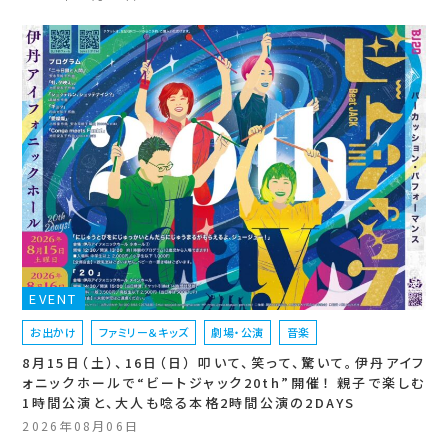
EVENT
お出かけ
ファミリー＆キッズ
劇場・公演
音楽
8月15日（土）、16日（日） 叩いて、笑って、驚いて。伊丹アイフ
ォニックホールで“ビートジャック20th”開催！ 親子で楽しむ
1時間公演と、大人も唸る本格2時間公演の2DAYS
2026年08月06日