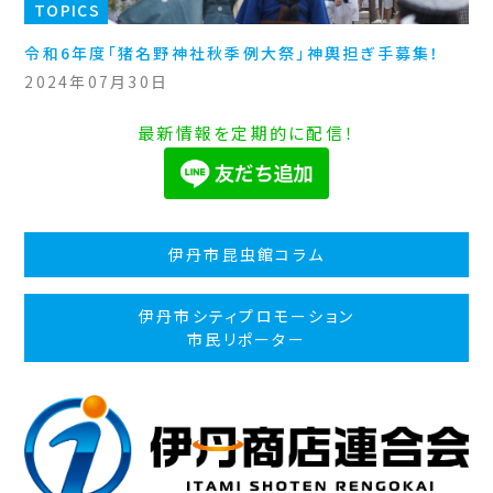
TOPICS
令和6年度「猪名野神社秋季例大祭」神輿担ぎ手募集！
2024年07月30日
最新情報を定期的に配信！
伊丹市昆虫館コラム
伊丹市シティプロモーション
市民リポーター