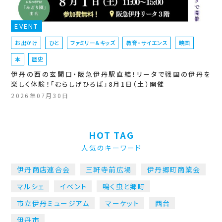
EVENT
お出かけ
ひと
ファミリー＆キッズ
教育・サイエンス
映画
本
歴史
伊丹の西の玄関口・阪急伊丹駅直結！リータで戦国の伊丹を
楽しく体験！「むらしげひろば」8月1日（土）開催
2026年07月30日
HOT TAG
人気のキーワード
伊丹商店連合会
三軒寺前広場
伊丹郷町商業会
マルシェ
イベント
鳴く虫と郷町
市立伊丹ミュージアム
マーケット
西台
伊丹市