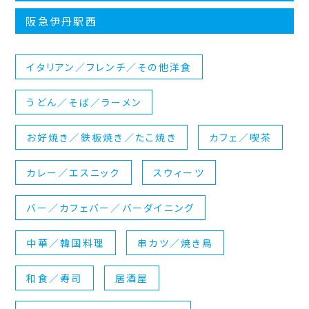
阪急伊丹駅西
イタリアン／フレンチ／その他洋食
うどん／そば／ラーメン
お好焼き／鉄板焼き／たこ焼き
カフェ／喫茶
カレー／エスニック
スウィーツ
バー／カフェバー／バーダイニング
中華／韓国料理
串カツ／焼き鳥
和食／寿司
居酒屋