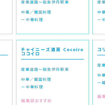
産業道路〜阪急伊丹駅東
産
中華／韓国料理
中
中華料理
チャイニーズ酒房 Cocoiro
コ
ココイロ
産
産業道路〜阪急伊丹駅東
中
中華／韓国料理
中華料理
編
編集部おすすめ