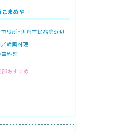
華こまめや
丹市役所・伊丹市民病院近辺
華／韓国料理
中華料理
集部おすすめ