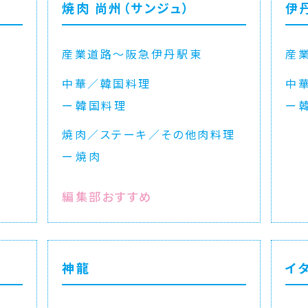
焼肉 尚州（サンジュ）
伊
産業道路〜阪急伊丹駅東
産
中華／韓国料理
中
韓国料理
焼肉／ステーキ／その他肉料理
焼肉
編集部おすすめ
神龍
イ