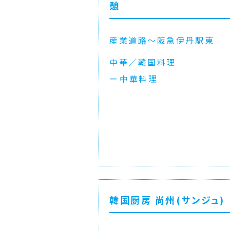
憩
産業道路〜阪急伊丹駅東
中華／韓国料理
中華料理
韓国厨房 尚州(サンジュ)