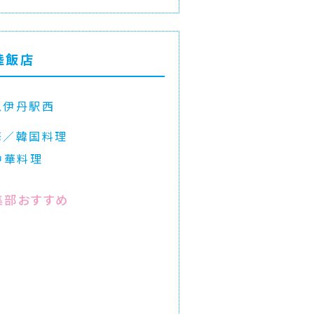
陸飯店
急伊丹駅西
華／韓国料理
中華料理
集部おすすめ