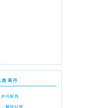
し酒 風丹
急伊丹駅西
華／韓国料理