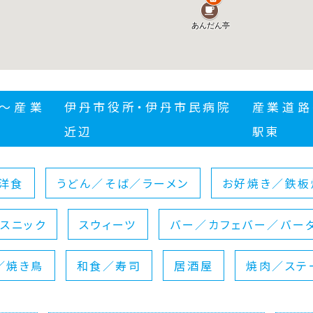
西〜産業
伊丹市役所・伊丹市民病院
産業道路
近辺
駅東
洋食
うどん／そば／ラーメン
お好焼き／鉄板
スニック
スウィーツ
バー／カフェバー／バー
／焼き鳥
和食／寿司
居酒屋
焼肉／ステ