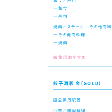
和食／寿司
和食
寿司
焼肉／ステーキ／その他肉料
その他肉料理
焼肉
編集部おすすめ
餃子酒家 金（GOLD）
阪急伊丹駅西
中華／韓国料理