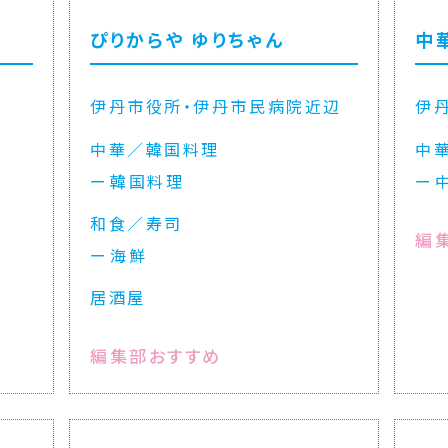
ぴりからや ゆりちゃん
中
伊丹市役所・伊丹市民病院近辺
伊
中華／韓国料理
中
韓国料理
和食／寿司
編
海鮮
居酒屋
編集部おすすめ