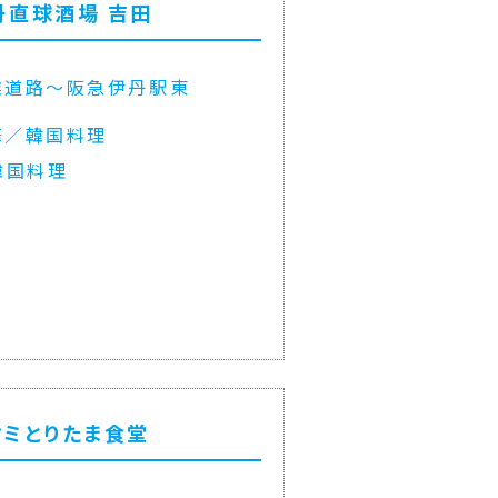
丹直球酒場 吉田
業道路〜阪急伊丹駅東
華／韓国料理
韓国料理
タミとりたま食堂