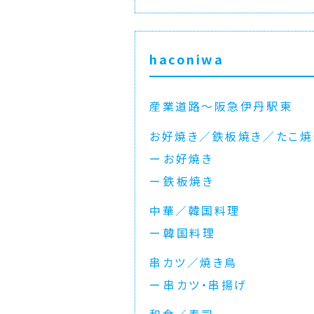
haconiwa
産業道路〜阪急伊丹駅東
お好焼き／鉄板焼き／たこ焼
お好焼き
鉄板焼き
中華／韓国料理
韓国料理
串カツ／焼き鳥
串カツ・串揚げ