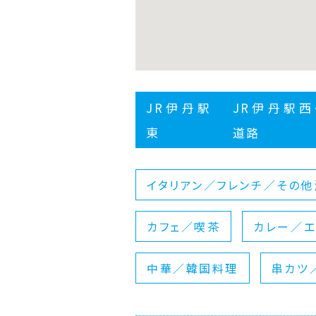
JR伊丹駅
JR伊丹駅
東
道路
イタリアン／フレンチ／その他
カフェ／喫茶
カレー／エ
中華／韓国料理
串カツ