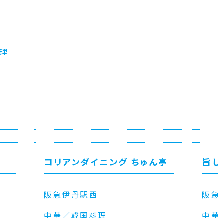
理
コリアンダイニング ちゅん亭
旨
阪急伊丹駅西
阪
中華／韓国料理
中