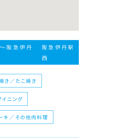
〜阪急伊丹
阪急伊丹駅
西
焼き／たこ焼き
ダイニング
ーキ／その他肉料理