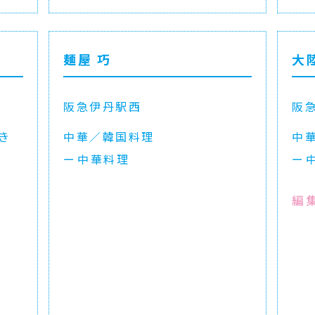
麺屋 巧
大
阪急伊丹駅西
阪
き
中華／韓国料理
中
中華料理
編