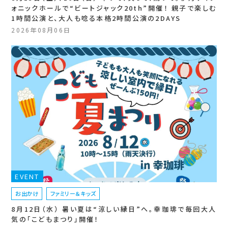
ォニックホールで“ビートジャック20th”開催！ 親子で楽しむ
1時間公演と、大人も唸る本格2時間公演の2DAYS
2026年08月06日
EVENT
お出かけ
ファミリー＆キッズ
8月12日（水） 暑い夏は“涼しい縁日”へ。幸珈琲で毎回大人
気の「こどもまつり」開催！