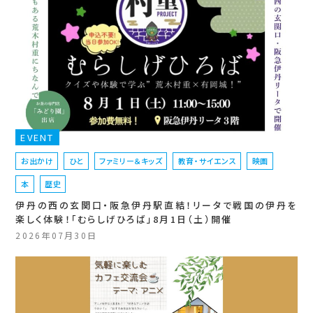
EVENT
お出かけ
ひと
ファミリー＆キッズ
教育・サイエンス
映画
本
歴史
伊丹の西の玄関口・阪急伊丹駅直結！リータで戦国の伊丹を
楽しく体験！「むらしげひろば」8月1日（土）開催
2026年07月30日