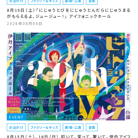
お出かけ
ファミリー＆キッズ
劇場・公演
音楽
8月15日（土）「にじゅうとびをにじゅうとんだらにじゅうまる
がもらえるよ、ジュージュー！」 アイフォニックホール
2026年08月06日
EVENT
お出かけ
ファミリー＆キッズ
劇場・公演
音楽
8月15日（土）、16日（日） 叩いて、笑って、驚いて。伊丹アイフ