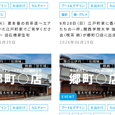
ザイン
お出かけ
カルチャー
アート＆デザイン
お出かけ
カ
イル
歴史
食・グルメ
（火） 夏本番の煎茶道～エア
6月28日（日） 江戸町家に香
いた江戸町家でご見学くださ
たちの一杯。関西学院大学 
）～ 旧石橋家住宅
会〈喫茶 紡〉が郷町〇店に出
06月30日
2026年06月19日
EVENT
ザイン
お出かけ
カルチャー
アート＆デザイン
お出かけ
カ