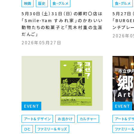
映画
歴史
食・グルメ
食・グルメ
5月30日（土）31日（日）の郷町〇店は
5月27日
「Smile-Yam すみれ家」のかわいい
「BURG
動物たちの和菓子と「荒木村重の生涯
ンチプレ
だんご」
2026年
2026年05月27日
EVENT
EVENT
アート＆デザイン
お出かけ
カルチャー
アート＆デ
ひと
ファミリー＆キッズ
ファミリー