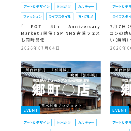
アート＆デザイン
お出かけ
カルチャー
アート＆デ
ファッション
ライフスタイル
食・グルメ
ライフスタ
「POT 4th Anniversary
7月7日
Market」開催！SPINNS古着フェス
コンの効
も同時開催
い（無料
2026年07月04日
2026年
EVENT
EVENT
アート＆デザイン
お出かけ
カルチャー
アート＆デ