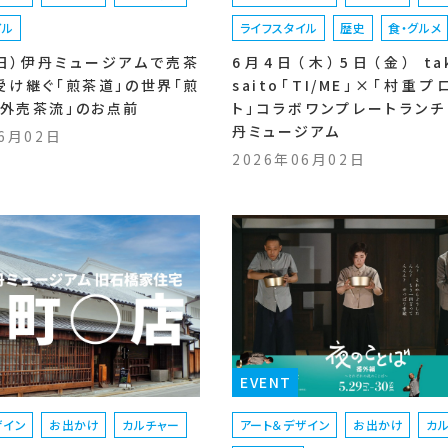
イル
ライフスタイル
歴史
食・グルメ
（日）伊丹ミュージアムで売茶
6月4日（木）5日（金） tak
受け継ぐ「煎茶道」の世界「煎
saito「TI/ME」×「村重
遊外売茶流」のお点前
ト」コラボワンプレートランチ
丹ミュージアム
06月02日
2026年06月02日
EVENT
ザイン
お出かけ
カルチャー
アート＆デザイン
お出かけ
カ