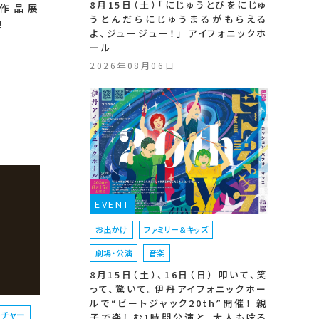
8月15日（土）「にじゅうとびをにじゅ
作品展
うとんだらにじゅうまるがもらえる
！
よ、ジュージュー！」 アイフォニックホ
ール
2026年08月06日
EVENT
お出かけ
ファミリー＆キッズ
劇場・公演
音楽
8月15日（土）、16日（日） 叩いて、笑
って、驚いて。伊丹アイフォニックホー
ルで“ビートジャック20th”開催！ 親
ルチャー
子で楽しむ1時間公演と、大人も唸る