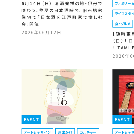
6月14日（日） 清酒発祥の地・伊丹で
ファミリー
味わう、仲夏の日本酒時間。旧石橋家
ライフスタ
住宅で「日本酒を江戸町家で愉しむ
会」開催
食・グルメ
2026年06月12日
［随時更新
（日）「
「ITAMI
2026年
EVENT
EVENT
アート＆デザイン
お出かけ
カルチャー
アート＆デ