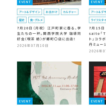
EVENT
EVENT
アート＆デザイン
お出かけ
カルチャー
アート＆デ
歴史
食・グルメ
ライフスタ
7月20日（月祝） 江戸町家に香る、学
7月15日（
生たちの一杯。関西学院大学 珈琲同
saito
好会〈喫茶 紡〉が郷町〇店に出店！
ト」コラ
丹ミュー
2026年07月10日
2026年
EVENT
EVENT