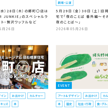
劇場・公演
（水）28日（木）の郷町〇店は
5月29日（金）30日（土）旧
ER JUNKIE」のスペシャルラ
宅で「夜のことば 番外編～そ
ート・贅沢ワッフルなど
夜のことば～」
05月26日
2026年05月26日
EVENT
ザイン
お出かけ
カルチャー
アート＆デザイン
お出かけ
カ
＆キッズ
本
本
歴史
社会・行政
食・グル