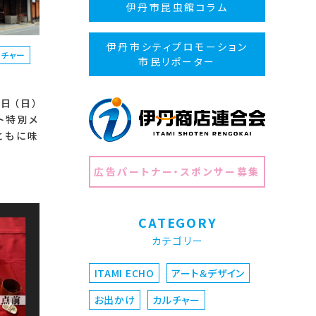
伊丹市昆虫館コラム
伊丹市シティプロモーション
ルチャー
市民リポーター
6日（日）
クト特別メ
ともに味
広告パートナー・スポンサー募集
CATEGORY
カテゴリー
ITAMI ECHO
アート＆デザイン
お出かけ
カルチャー