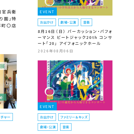
EVENT
田官兵衛
り園」特
お出かけ
劇場・公演
音楽
郷町〇店
8月16日（日） パーカッション・パフォ
ーマンス ビートジャック20th コンサ
ート「20」 アイフォニックホール
2026年08月06日
EVENT
ルチャー
お出かけ
ファミリー＆キッズ
劇場・公演
音楽