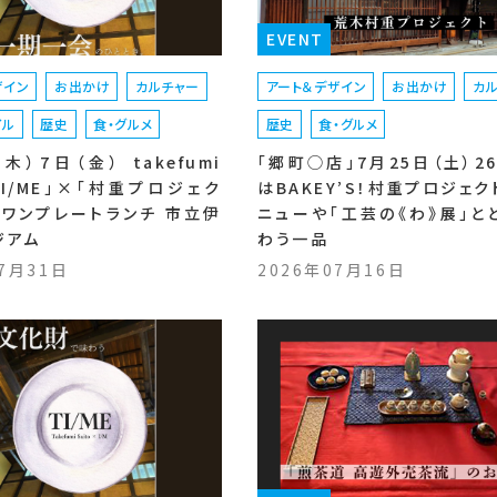
EVENT
ザイン
お出かけ
カルチャー
アート＆デザイン
お出かけ
カ
イル
歴史
食・グルメ
歴史
食・グルメ
木）7日（金） takefumi
「郷町◯店」7月25日（土）2
「TI/ME」×「村重プロジェク
はBAKEY’S！村重プロジェ
ボワンプレートランチ 市立伊
ニューや「工芸の《わ》展」と
ジアム
わう一品
07月31日
2026年07月16日