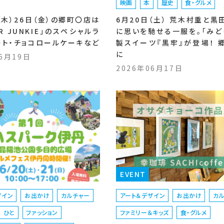
映画
本
歴史
食・グルメ
（木）26日（金）の郷町〇店は
6月20日（土） 荒木村重と黒
ER JUNKIE」のスペシャルラ
に思いを馳せる一服を。「みど
ート・チョコロールケーキなど
製スイーツ『黒牢』が登場！ 
に
06月19日
2026年06月17日
EVENT
ザイン
お出かけ
カルチャー
アート＆デザイン
お出かけ
カ
ひと
ファッション
ファミリー＆キッズ
食・グルメ