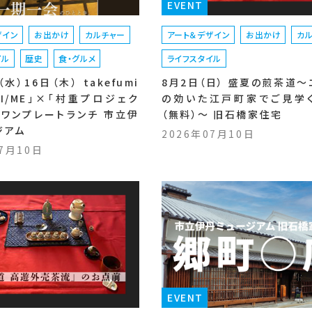
EVENT
ザイン
お出かけ
カルチャー
アート＆デザイン
お出かけ
カ
イル
歴史
食・グルメ
ライフスタイル
水）16日（木） takefumi
8月2日（日） 盛夏の煎茶道～
「TI/ME」×「村重プロジェク
の効いた江戸町家でご見学
ボワンプレートランチ 市立伊
（無料）～ 旧石橋家住宅
ジアム
2026年07月10日
07月10日
EVENT