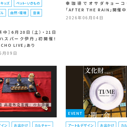
幸珈琲でオサダキョーコ
＆キッズ
ペット・いきもの
「AFTER THE RAIN」開催中
イル
自然・環境
音楽
2026年06月04日
中］6月20日（土）・21日
ロハスパーク伊丹」初開催！
 ECHO LIVE」あり
06月09日
EVENT
ザイン
お出かけ
カルチャー
アート＆デザイン
お出かけ
カ