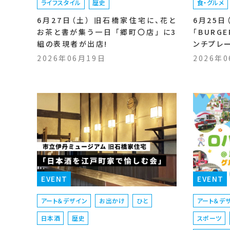
ライフスタイル
歴史
食・グルメ
6月27日（土） 旧石橋家住宅に、花と
6月25日
お茶と書が集う一日 「郷町〇店」 に3
「BURG
組の表現者が出店!
ンチプレ
2026年06月19日
2026年
EVENT
EVENT
アート＆デザイン
お出かけ
ひと
アート＆デ
日本酒
歴史
スポーツ