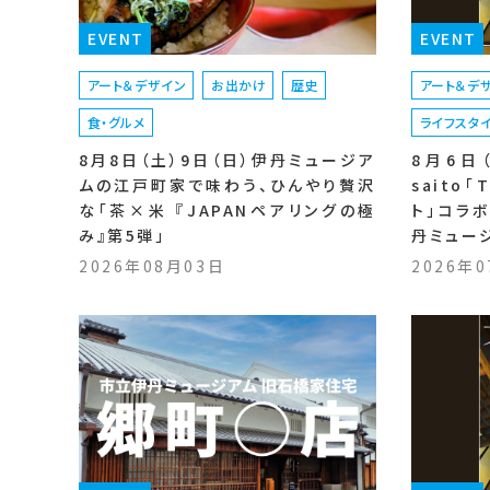
EVENT
EVENT
アート＆デザイン
お出かけ
歴史
アート＆デ
食・グルメ
ライフスタ
8月8日（土）9日（日）伊丹ミュージア
8月6日（
ムの江戸町家で味わう、ひんやり贅沢
saito
な「茶×米 『JAPANペアリングの極
ト」コラ
み』第5弾」
丹ミュー
2026年08月03日
2026年