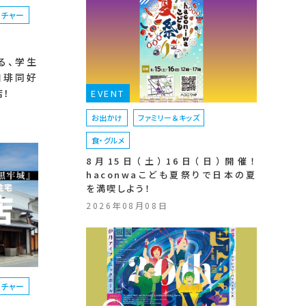
ルチャー
る、学生
珈琲同好
店！
EVENT
お出かけ
ファミリー＆キッズ
食・グルメ
8月15日（土）16日（日）開催！
haconwaこども夏祭りで日本の夏
を満喫しよう！
2026年08月08日
ルチャー