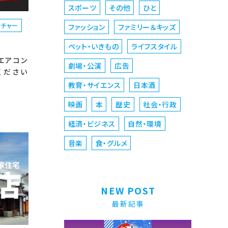
スポーツ
その他
ひと
ルチャー
ファッション
ファミリー＆キッズ
ペット・いきもの
ライフスタイル
エアコン
劇場・公演
広告
ください
教育・サイエンス
日本酒
映画
本
歴史
社会・行政
経済・ビジネス
自然・環境
音楽
食・グルメ
NEW POST
最新記事