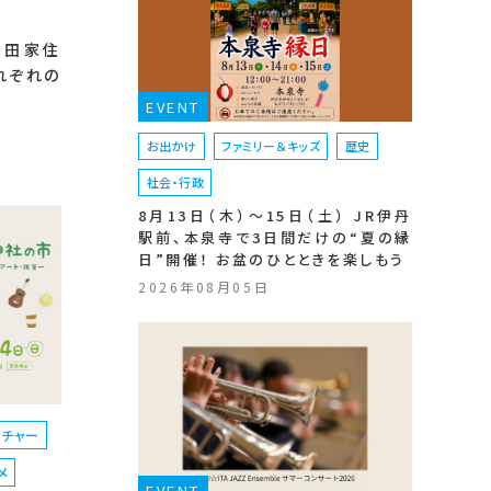
岡田家住
れぞれの
EVENT
お出かけ
ファミリー＆キッズ
歴史
社会・行政
8月13日（木）〜15日（土） JR伊丹
駅前、本泉寺で3日間だけの“夏の縁
日”開催！ お盆のひとときを楽しもう
2026年08月05日
ルチャー
メ
EVENT