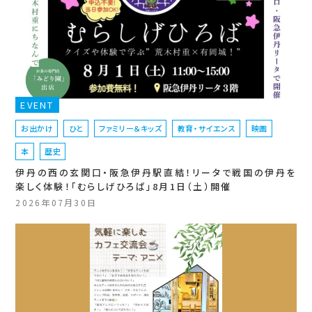
EVENT
お出かけ
ひと
ファミリー＆キッズ
教育・サイエンス
映画
本
歴史
伊丹の西の玄関口・阪急伊丹駅直結！リータで戦国の伊丹を
楽しく体験！「むらしげひろば」8月1日（土）開催
2026年07月30日