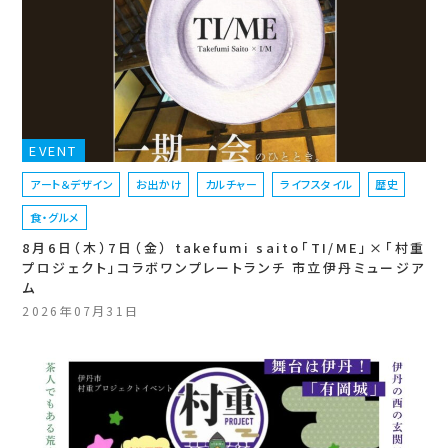
EVENT
アート＆デザイン
お出かけ
カルチャー
ライフスタイル
歴史
食・グルメ
8月6日（木）7日（金） takefumi saito「TI/ME」×「村重
プロジェクト」コラボワンプレートランチ 市立伊丹ミュージア
ム
2026年07月31日