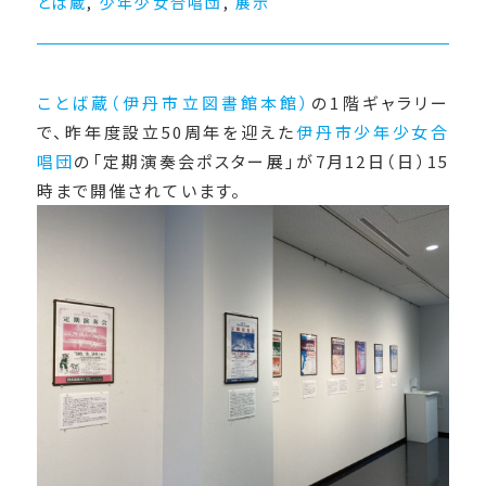
とば蔵
,
少年少女合唱団
,
展示
ことば蔵（伊丹市立図書館本館）
の1階ギャラリー
で、昨年度設立50周年を迎えた
伊丹市少年少女合
唱団
の「定期演奏会ポスター展」が7月12日（日）15
時まで開催されています。