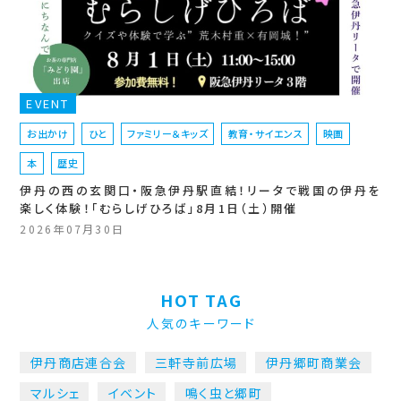
EVENT
お出かけ
ひと
ファミリー＆キッズ
教育・サイエンス
映画
本
歴史
伊丹の西の玄関口・阪急伊丹駅直結！リータで戦国の伊丹を
楽しく体験！「むらしげひろば」8月1日（土）開催
2026年07月30日
HOT TAG
人気のキーワード
伊丹商店連合会
三軒寺前広場
伊丹郷町商業会
マルシェ
イベント
鳴く虫と郷町