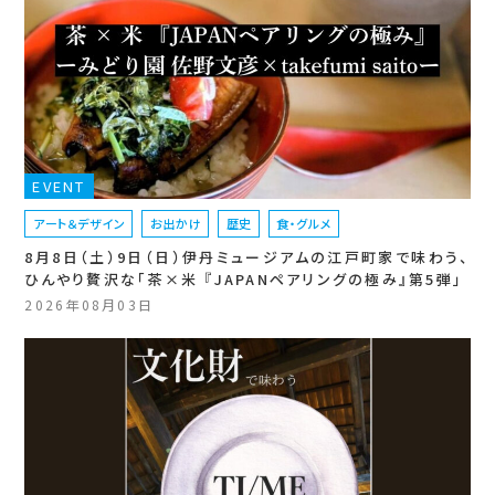
EVENT
アート＆デザイン
お出かけ
歴史
食・グルメ
8月8日（土）9日（日）伊丹ミュージアムの江戸町家で味わう、
ひんやり贅沢な「茶×米 『JAPANペアリングの極み』第5弾」
2026年08月03日