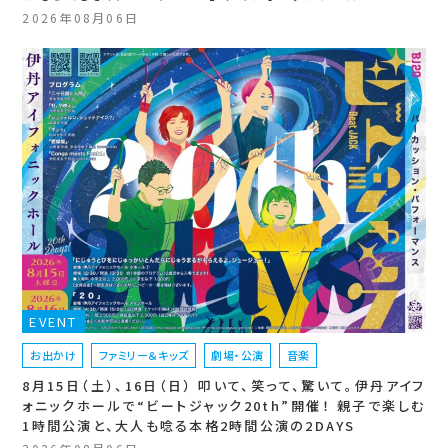
2026年08月06日
EVENT
お出かけ
ファミリー＆キッズ
劇場・公演
音楽
8月15日（土）、16日（日） 叩いて、笑って、驚いて。伊丹アイフ
ォニックホールで“ビートジャック20th”開催！ 親子で楽しむ
1時間公演と、大人も唸る本格2時間公演の2DAYS