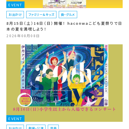
EVENT
お出かけ
ファミリー＆キッズ
食・グルメ
8月15日（土）16日（日）開催！ haconwaこども夏祭りで日
本の夏を満喫しよう！
2026年08月08日
EVENT
お出かけ
劇場・公演
音楽