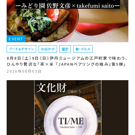
EVENT
アート＆デザイン
お出かけ
歴史
食・グルメ
8月8日（土）9日（日）伊丹ミュージアムの江戸町家で味わう、
ひんやり贅沢な「茶×米 『JAPANペアリングの極み』第5弾」
2026年08月03日