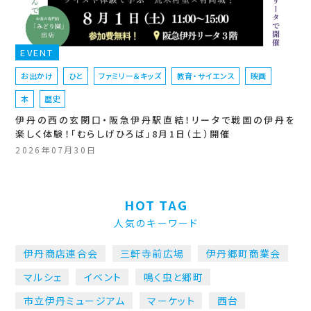
EVENT
お出かけ
ひと
ファミリー＆キッズ
教育・サイエンス
映画
本
歴史
伊丹の西の玄関口・阪急伊丹駅直結！リータで戦国の伊丹を
楽しく体験！「むらしげひろば」8月1日（土）開催
2026年07月30日
HOT TAG
人気のキーワード
伊丹商店連合会
三軒寺前広場
伊丹郷町商業会
マルシェ
イベント
鳴く虫と郷町
市立伊丹ミュージアム
マーケット
西台