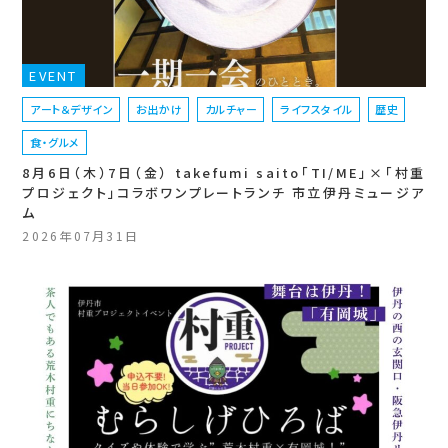
EVENT
アート＆デザイン
お出かけ
カルチャー
ライフスタイル
歴史
食・グルメ
8月6日（木）7日（金） takefumi saito「TI/ME」×「村重
プロジェクト」コラボワンプレートランチ 市立伊丹ミュージア
ム
2026年07月31日