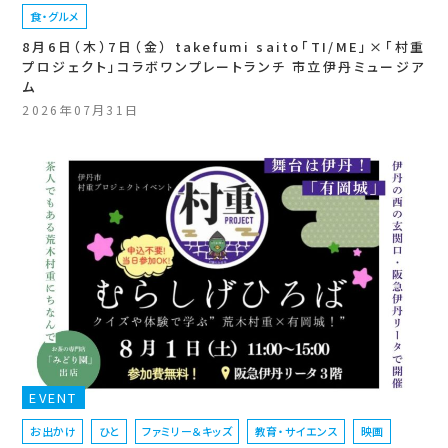
食・グルメ
8月6日（木）7日（金） takefumi saito「TI/ME」×「村重
プロジェクト」コラボワンプレートランチ 市立伊丹ミュージア
ム
2026年07月31日
EVENT
お出かけ
ひと
ファミリー＆キッズ
教育・サイエンス
映画