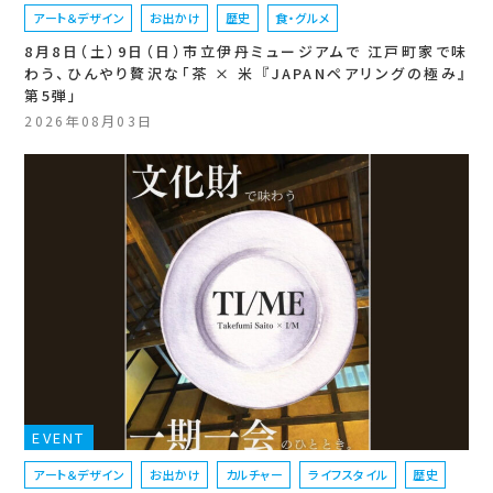
アート＆デザイン
お出かけ
歴史
食・グルメ
8月8日（土）9日（日）市立伊丹ミュージアムで 江戸町家で味
わう、ひんやり贅沢な「茶 × 米 『JAPANペアリングの極み』
第5弾」
2026年08月03日
EVENT
アート＆デザイン
お出かけ
カルチャー
ライフスタイル
歴史