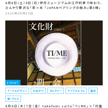
8月8日（土）9日（日）伊丹ミュージアムの江戸町家で味わう、
ひんやり贅沢な「茶×米 『JAPANペアリングの極み』第5弾」
2026年08月03日
EVENT
アート＆デザイン
お出かけ
カルチャー
ライフスタイル
歴史
食・グルメ
8月6日（木）7日（金） takefumi saito「TI/ME」×「村重