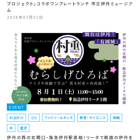
プロジェクト」コラボワンプレートランチ 市立伊丹ミュージア
ム
2026年07月31日
EVENT
お出かけ
ひと
ファミリー＆キッズ
教育・サイエンス
映画
本
歴史
伊丹の西の玄関口・阪急伊丹駅直結！リータで戦国の伊丹を