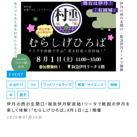
EVENT
お出かけ
ひと
ファミリー＆キッズ
教育・サイエンス
映画
本
歴史
伊丹の西の玄関口・阪急伊丹駅直結！リータで戦国の伊丹を
楽しく体験！「むらしげひろば」8月1日（土）開催
2026年07月30日