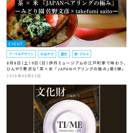
EVENT
アート＆デザイン
お出かけ
歴史
食・グルメ
8月8日（土）9日（日）伊丹ミュージアムの江戸町家で味わう、
ひんやり贅沢な「茶×米 『JAPANペアリングの極み』第5弾」
2026年08月03日