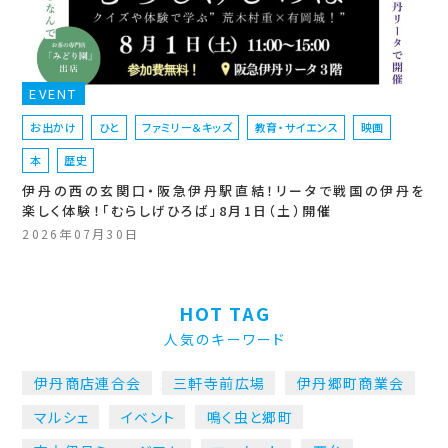
EVENT
お出かけ
ひと
ファミリー＆キッズ
教育・サイエンス
映画
本
歴史
伊丹の西の玄関口・阪急伊丹駅直結！リータで戦国の伊丹を
楽しく体験！「むらしげひろば」8月1日（土）開催
2026年07月30日
HOT TAG
人気のキーワード
伊丹商店連合会
三軒寺前広場
伊丹郷町商業会
マルシェ
イベント
鳴く虫と郷町