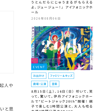
うとんだらにじゅうまるがもらえる
よ、ジュージュー！」 アイフォニックホ
ール
2026年08月06日
EVENT
お出かけ
ファミリー＆キッズ
劇場・公演
音楽
発起人や
8月15日（土）、16日（日） 叩いて、笑
って、驚いて。伊丹アイフォニックホー
ルで“ビートジャック20th”開催！ 親
子で楽しむ1時間公演と、大人も唸る
多いと思