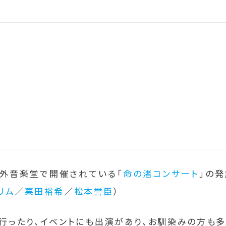
野外音楽堂で開催されている「
命の渚コンサート
」の
リム
／
栗田裕希
／
松本誉臣
）
を行ったり、イベントにも出演があり、お馴染みの方も