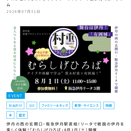
ム
2026年07月31日
EVENT
お出かけ
ひと
ファミリー＆キッズ
教育・サイエンス
映画
本
歴史
伊丹の西の玄関口・阪急伊丹駅直結！リータで戦国の伊丹を
楽しく体験！「むらしげひろば」8月1日（土）開催