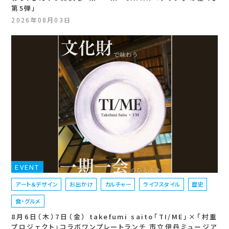
第5弾」
2026年08月03日
EVENT
アート＆デザイン
お出かけ
カルチャー
ライフスタイル
歴史
食・グルメ
8月6日（木）7日（金） takefumi saito「TI/ME」×「村重
プロジェクト」コラボワンプレートランチ 市立伊丹ミュージア