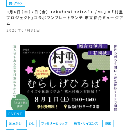
食・グルメ
8月6日（木）7日（金） takefumi saito「TI/ME」×「村重
プロジェクト」コラボワンプレートランチ 市立伊丹ミュージア
ム
2026年07月31日
EVENT
お出かけ
ひと
ファミリー＆キッズ
教育・サイエンス
映画