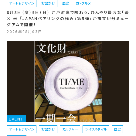
アート＆デザイン
お出かけ
歴史
食・グルメ
8月8日（度）9日（日） 江戸町家で味わう、ひんやり贅沢な「茶
× 米 『JAPANペアリングの極み』第5弾」が市立伊丹ミュー
ジアムで開催！
2026年08月03日
EVENT
アート＆デザイン
お出かけ
カルチャー
ライフスタイル
歴史