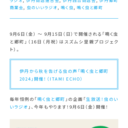
ラジオ
,
伊丹商店連合会
,
伊丹西台商店会
,
伊丹郷町
商業会
,
虫のいいラジオ
,
鳴く虫
,
鳴く虫と郷町
9月6日（金） 〜 9月15日（日）で開催される「鳴く虫
と郷町」（16日（月祝）はスズムシ里親プロジェク
ト）。
伊丹から秋を告げる虫の声「鳴く虫と郷町
2024」開催！（ITAMI ECHO）
毎年恒例の「
鳴く虫と郷町
」の企画「
生放送！虫のい
いラジオ
」、今年もやります！9月6日（金）開催！