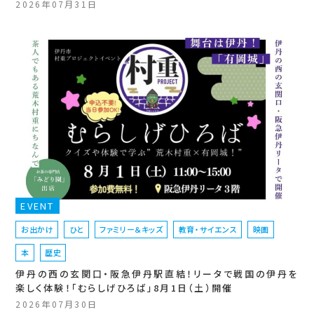
2026年07月31日
EVENT
お出かけ
ひと
ファミリー＆キッズ
教育・サイエンス
映画
本
歴史
伊丹の西の玄関口・阪急伊丹駅直結！リータで戦国の伊丹を
楽しく体験！「むらしげひろば」8月1日（土）開催
2026年07月30日