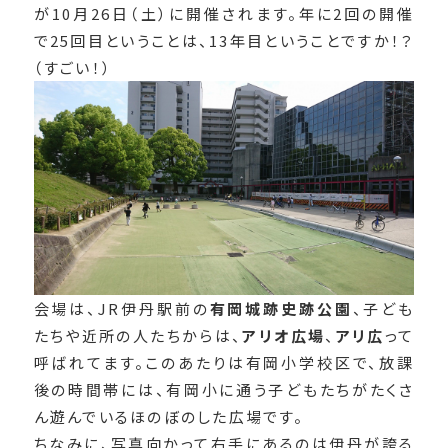
が10月26日（土）に開催されます。年に2回の開催
で25回目ということは、13年目ということですか！？
（すごい！）
会場は、JR伊丹駅前の
有岡城跡史跡公園
、子ども
たちや近所の人たちからは、
アリオ広場
、
アリ広
って
呼ばれてます。このあたりは有岡小学校区で、放課
後の時間帯には、有岡小に通う子どもたちがたくさ
ん遊んでいるほのぼのした広場です。
ちなみに、写真向かって右手にあるのは伊丹が誇る