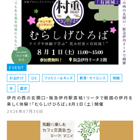
EVENT
お出かけ
ひと
ファミリー＆キッズ
教育・サイエンス
映画
本
歴史
伊丹の西の玄関口・阪急伊丹駅直結！リータで戦国の伊丹を
楽しく体験！「むらしげひろば」8月1日（土）開催
2026年07月30日