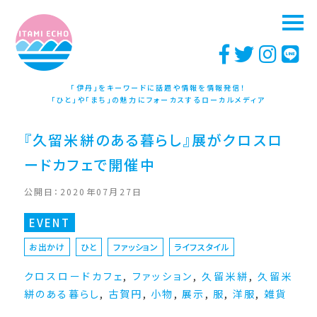
「伊丹」をキーワードに話題や情報を情報発信！
「ひと」や「まち」の魅力にフォーカスするローカルメディア
『久留米絣のある暮らし』展がクロスロ
ードカフェで開催中
公開日：2020年07月27日
EVENT
お出かけ
ひと
ファッション
ライフスタイル
クロスロードカフェ
,
ファッション
,
久留米絣
,
久留米
絣のある暮らし
,
古賀円
,
小物
,
展示
,
服
,
洋服
,
雑貨