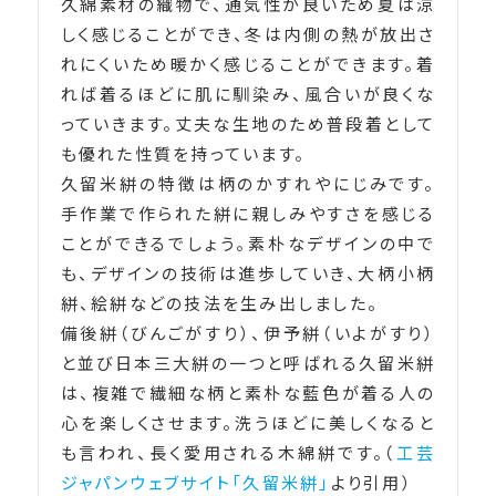
久綿素材の織物で、通気性が良いため夏は涼
しく感じることができ、冬は内側の熱が放出さ
れにくいため暖かく感じることができます。着
れば着るほどに肌に馴染み、風合いが良くな
っていきます。丈夫な生地のため普段着として
も優れた性質を持っています。
久留米絣の特徴は柄のかすれやにじみです。
手作業で作られた絣に親しみやすさを感じる
ことができるでしょう。素朴なデザインの中で
も、デザインの技術は進歩していき、大柄小柄
絣、絵絣などの技法を生み出しました。
備後絣（びんごがすり）、伊予絣（いよがすり）
と並び日本三大絣の一つと呼ばれる久留米絣
は、複雑で繊細な柄と素朴な藍色が着る人の
心を楽しくさせます。洗うほどに美しくなると
も言われ、長く愛用される木綿絣です。（
工芸
ジャパンウェブサイト「久留米絣」
より引用）