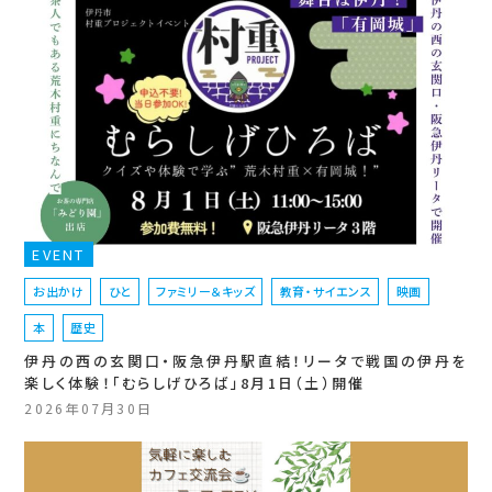
EVENT
お出かけ
ひと
ファミリー＆キッズ
教育・サイエンス
映画
本
歴史
伊丹の西の玄関口・阪急伊丹駅直結！リータで戦国の伊丹を
楽しく体験！「むらしげひろば」8月1日（土）開催
2026年07月30日