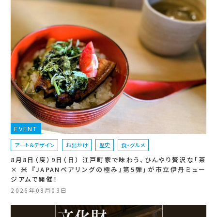
EVENT
アート＆デザイン
お出かけ
歴史
食・グルメ
8月8日（度）9日（日） 江戸町家で味わう、ひんやり贅沢な「茶
× 米 『JAPANペアリングの極み』第5弾」が市立伊丹ミュー
ジアムで開催！
2026年08月03日