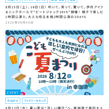
8月15日（土）、16日（日） 叩いて、笑って、驚いて。伊丹アイフ
ォニックホールで“ビートジャック20th”開催！ 親子で楽しむ
1時間公演と、大人も唸る本格2時間公演の2DAYS
2026年08月06日
EVENT
お出かけ
ファミリー＆キッズ
8月12日（水） 暑い夏は“涼しい縁日”へ。幸珈琲で毎回大人