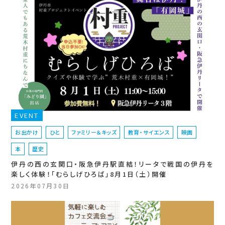
EVENT
お出かけ
ひと
ファミリー＆キッズ
教育・サイエンス
映画
本
歴史
伊丹の西の玄関口・阪急伊丹駅直結！リータで戦国の伊丹を
楽しく体験！「むらしげひろば」8月1日（土）開催
2026年07月30日