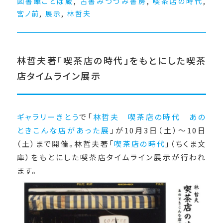
図書館ことば蔵
,
古書みつづみ書房
,
喫茶店の時代
,
宮ノ前
,
展示
,
林哲夫
林哲夫著「喫茶店の時代」をもとにした喫茶
店タイムライン展示
ギャラリーきとう
で「
林哲夫 喫茶店の時代 あの
ときこんな店があった展
」が10月3日（土）〜10日
（土）まで開催。林哲夫著「
喫茶店の時代
」（ちくま文
庫）をもとにした喫茶店タイムライン展示が行われ
ます。