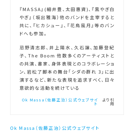
『MASSA』(細井豊、太田惠資)、『黒やぎ白
やぎ』（坂出雅海）他のバンドを主宰すると
共に、『ヒカシュー』、『花鳥風月』等のバン
ドへも参加。
忌野清志郎、井上陽水、久石譲、加藤登紀
子、The Boom 他数多くのアーティストと
の共演、書家、身体表現とのコラボレーショ
ン、岩松了脚本の舞台「シダの群れ 3」に出
演するなど、新たな表現を追求すべく、日々
意欲的な活動を続けている
Ok Massa（佐藤正治）公式ウェブサイ
より引
ト
用
Ok Massa（佐藤正治）公式ウェブサイト