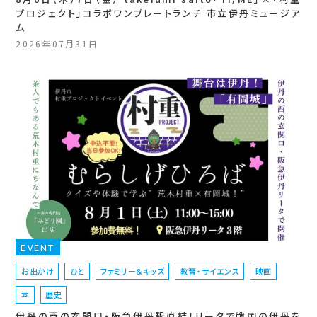
プロジェクト」コラボワンプレートランチ 市立伊丹ミュージア
ム
2026年07月31日
EVENT
お出かけ
ひと
ファミリー＆キッズ
教育・サイエンス
映画
本
歴史
伊丹の西の玄関口・阪急伊丹駅直結！リータで戦国の伊丹を