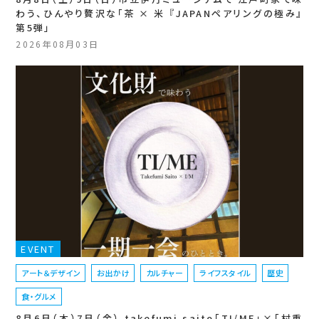
わう、ひんやり贅沢な「茶 × 米 『JAPANペアリングの極み』
第5弾」
2026年08月03日
EVENT
アート＆デザイン
お出かけ
カルチャー
ライフスタイル
歴史
食・グルメ
8月6日（木）7日（金） takefumi saito「TI/ME」×「村重