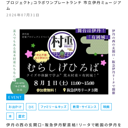
プロジェクト」コラボワンプレートランチ 市立伊丹ミュージア
ム
2026年07月31日
EVENT
お出かけ
ひと
ファミリー＆キッズ
教育・サイエンス
映画
本
歴史
伊丹の西の玄関口・阪急伊丹駅直結！リータで戦国の伊丹を