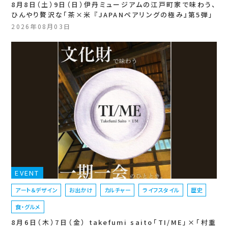
8月8日（土）9日（日）伊丹ミュージアムの江戸町家で味わう、
ひんやり贅沢な「茶×米 『JAPANペアリングの極み』第5弾」
2026年08月03日
EVENT
アート＆デザイン
お出かけ
カルチャー
ライフスタイル
歴史
食・グルメ
8月6日（木）7日（金） takefumi saito「TI/ME」×「村重