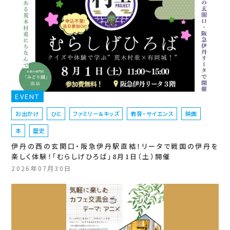
EVENT
お出かけ
ひと
ファミリー＆キッズ
教育・サイエンス
映画
本
歴史
伊丹の西の玄関口・阪急伊丹駅直結！リータで戦国の伊丹を
楽しく体験！「むらしげひろば」8月1日（土）開催
2026年07月30日