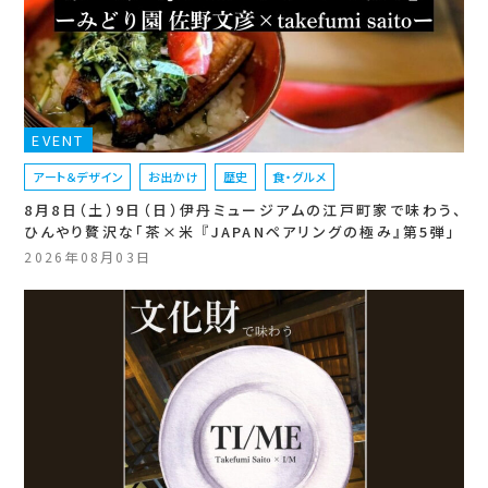
EVENT
アート＆デザイン
お出かけ
歴史
食・グルメ
8月8日（土）9日（日）伊丹ミュージアムの江戸町家で味わう、
ひんやり贅沢な「茶×米 『JAPANペアリングの極み』第5弾」
2026年08月03日