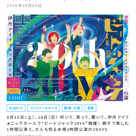
2026年08月06日
EVENT
お出かけ
ファミリー＆キッズ
劇場・公演
音楽
8月15日（土）、16日（日） 叩いて、笑って、驚いて。伊丹アイフ
ォニックホールで“ビートジャック20th”開催！ 親子で楽しむ
1時間公演と、大人も唸る本格2時間公演の2DAYS