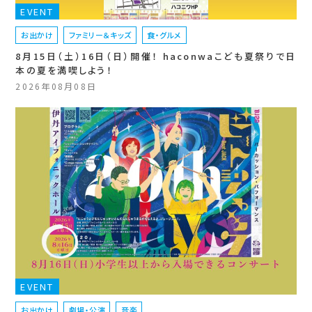
EVENT
お出かけ
ファミリー＆キッズ
食・グルメ
8月15日（土）16日（日）開催！ haconwaこども夏祭りで日
本の夏を満喫しよう！
2026年08月08日
EVENT
お出かけ
劇場・公演
音楽