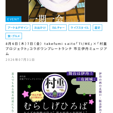
EVENT
アート＆デザイン
お出かけ
カルチャー
ライフスタイル
歴史
食・グルメ
8月6日（木）7日（金） takefumi saito「TI/ME」×「村重
プロジェクト」コラボワンプレートランチ 市立伊丹ミュージア
ム
2026年07月31日