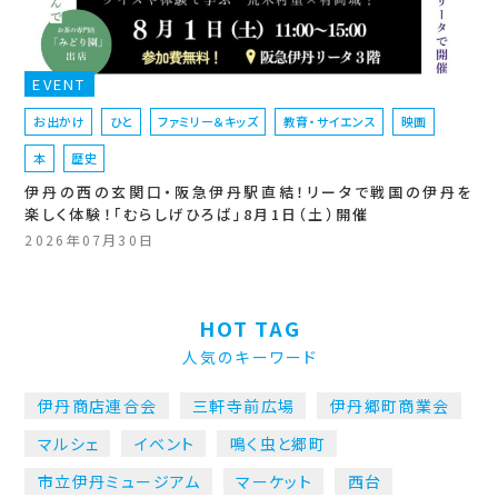
EVENT
お出かけ
ひと
ファミリー＆キッズ
教育・サイエンス
映画
本
歴史
伊丹の西の玄関口・阪急伊丹駅直結！リータで戦国の伊丹を
楽しく体験！「むらしげひろば」8月1日（土）開催
2026年07月30日
HOT TAG
人気のキーワード
伊丹商店連合会
三軒寺前広場
伊丹郷町商業会
マルシェ
イベント
鳴く虫と郷町
市立伊丹ミュージアム
マーケット
西台