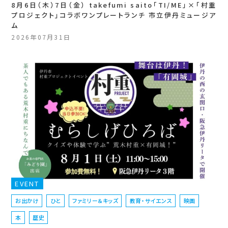
8月6日（木）7日（金） takefumi saito「TI/ME」×「村重
プロジェクト」コラボワンプレートランチ 市立伊丹ミュージア
ム
2026年07月31日
EVENT
お出かけ
ひと
ファミリー＆キッズ
教育・サイエンス
映画
本
歴史