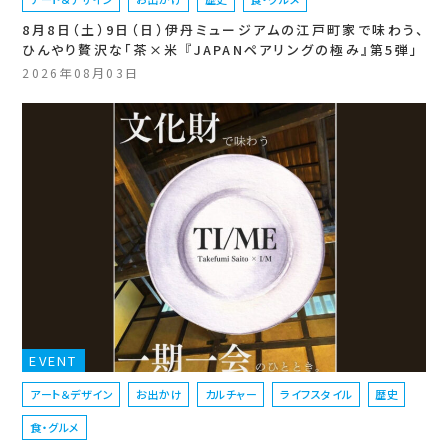
8月8日（土）9日（日）伊丹ミュージアムの江戸町家で味わう、
ひんやり贅沢な「茶×米 『JAPANペアリングの極み』第5弾」
2026年08月03日
EVENT
アート＆デザイン
お出かけ
カルチャー
ライフスタイル
歴史
食・グルメ