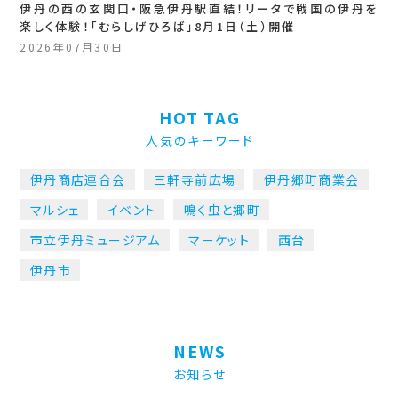
伊丹の西の玄関口・阪急伊丹駅直結！リータで戦国の伊丹を
楽しく体験！「むらしげひろば」8月1日（土）開催
2026年07月30日
HOT TAG
人気のキーワード
伊丹商店連合会
三軒寺前広場
伊丹郷町商業会
マルシェ
イベント
鳴く虫と郷町
市立伊丹ミュージアム
マーケット
西台
伊丹市
NEWS
お知らせ