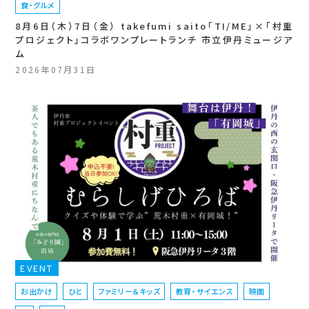
食・グルメ
8月6日（木）7日（金） takefumi saito「TI/ME」×「村重
プロジェクト」コラボワンプレートランチ 市立伊丹ミュージア
ム
2026年07月31日
EVENT
お出かけ
ひと
ファミリー＆キッズ
教育・サイエンス
映画