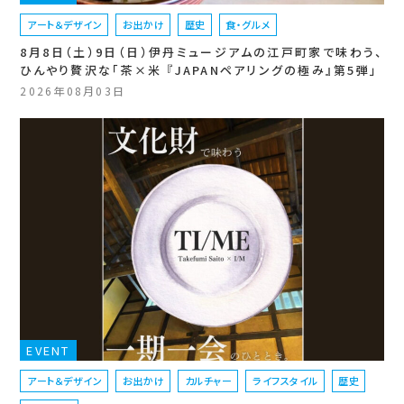
アート＆デザイン
お出かけ
歴史
食・グルメ
8月8日（土）9日（日）伊丹ミュージアムの江戸町家で味わう、
ひんやり贅沢な「茶×米 『JAPANペアリングの極み』第5弾」
2026年08月03日
EVENT
アート＆デザイン
お出かけ
カルチャー
ライフスタイル
歴史