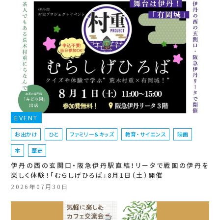
EVENT
お出かけ
ひと
ファミリー＆キッズ
教育・サイエンス
映画
本
歴史
伊丹の西の玄関口・阪急伊丹駅直結！リータで戦国の伊丹を
楽しく体験！「むらしげひろば」8月1日（土）開催
2026年07月30日