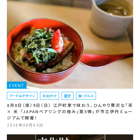
EVENT
アート＆デザイン
お出かけ
歴史
食・グルメ
8月8日（度）9日（日） 江戸町家で味わう、ひんやり贅沢な「茶
× 米 『JAPANペアリングの極み』第5弾」が市立伊丹ミュー
ジアムで開催！
2026年08月03日