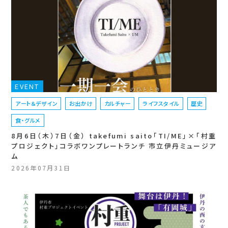
EVENT
アート＆デザイン
お出かけ
カルチャー
ライフスタイル
歴史
食・グルメ
8月6日（木）7日（金） takefumi saito「TI/ME」×「村重
プロジェクト」コラボワンプレートランチ 市立伊丹ミュージア
ム
2026年07月31日