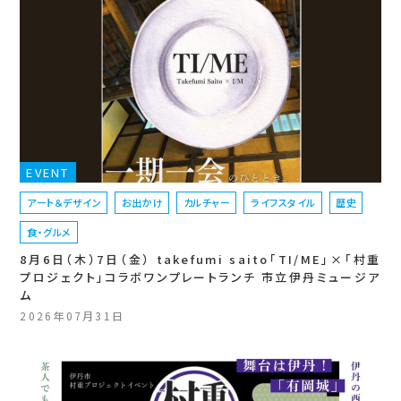
EVENT
アート＆デザイン
お出かけ
カルチャー
ライフスタイル
歴史
食・グルメ
8月6日（木）7日（金） takefumi saito「TI/ME」×「村重
プロジェクト」コラボワンプレートランチ 市立伊丹ミュージア
ム
2026年07月31日