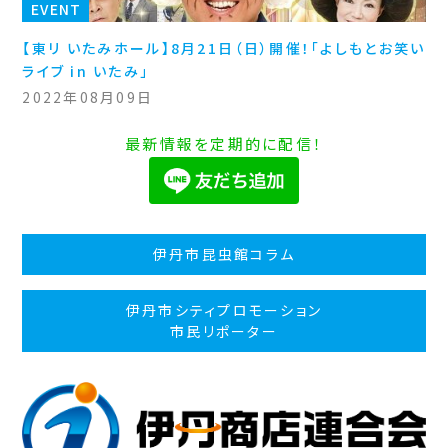
EVENT
【東リ いたみホール】8月21日（日）開催！「よしもとお笑い
ライブ in いたみ」
2022年08月09日
最新情報を定期的に配信！
伊丹市昆虫館コラム
伊丹市シティプロモーション
市民リポーター