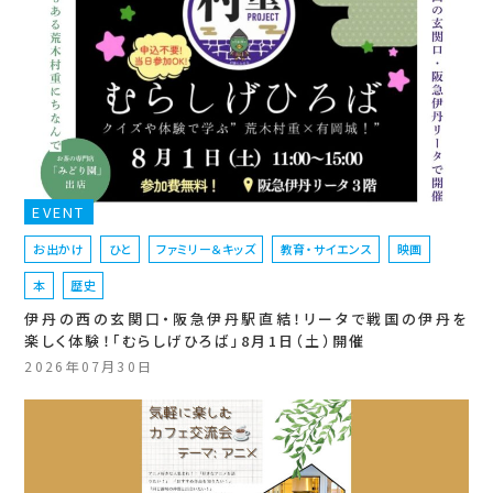
EVENT
お出かけ
ひと
ファミリー＆キッズ
教育・サイエンス
映画
本
歴史
伊丹の西の玄関口・阪急伊丹駅直結！リータで戦国の伊丹を
楽しく体験！「むらしげひろば」8月1日（土）開催
2026年07月30日