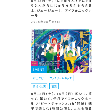
8月15日（土）「にじゅうとびをにじゅ
うとんだらにじゅうまるがもらえる
よ、ジュージュー！」 アイフォニックホ
ール
2026年08月06日
EVENT
お出かけ
ファミリー＆キッズ
劇場・公演
音楽
8月15日（土）、16日（日） 叩いて、笑
って、驚いて。伊丹アイフォニックホー
ルで“ビートジャック20th”開催！ 親
子で楽しむ1時間公演と、大人も唸る