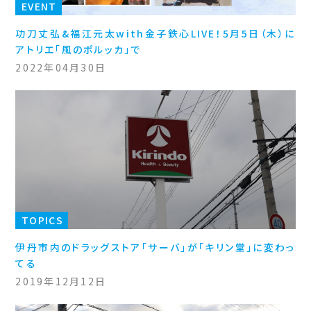
EVENT
功刀丈弘&福江元太with金子鉄心LIVE！5月5日（木）に
アトリエ「風のポルッカ」で
2022年04月30日
TOPICS
伊丹市内のドラッグストア「サーバ」が「キリン堂」に変わっ
てる
2019年12月12日