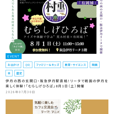
EVENT
お出かけ
ひと
ファミリー＆キッズ
教育・サイエンス
映画
本
歴史
伊丹の西の玄関口・阪急伊丹駅直結！リータで戦国の伊丹を
楽しく体験！「むらしげひろば」8月1日（土）開催
2026年07月30日