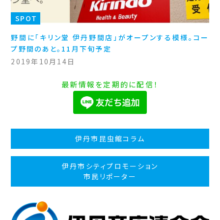
SPOT
野間に「キリン堂 伊丹野間店」がオープンする模様。コー
プ野間のあと。11月下旬予定
2019年10月14日
最新情報を定期的に配信！
伊丹市昆虫館コラム
伊丹市シティプロモーション
市民リポーター