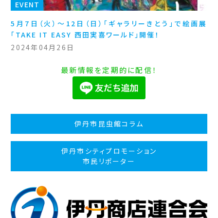
EVENT
5月7日（火）～12日（日）「ギャラリーきとう」で絵画展
「TAKE IT EASY 西田実喜ワールド」開催！
2024年04月26日
最新情報を定期的に配信！
伊丹市昆虫館コラム
伊丹市シティプロモーション
市民リポーター