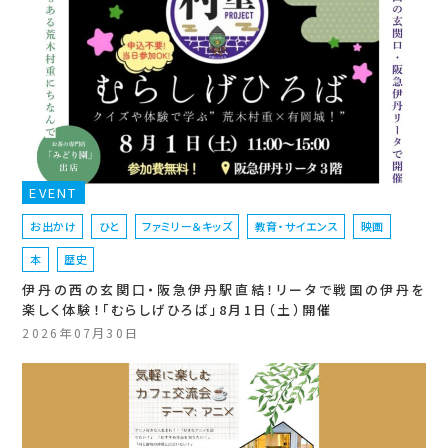
EVENT
お出かけ
ひと
ファミリー＆キッズ
教育・サイエンス
映画
本
歴史
伊丹の西の玄関口・阪急伊丹駅直結！リータで戦国の伊丹を
楽しく体験！「むらしげひろば」8月1日（土）開催
2026年07月30日