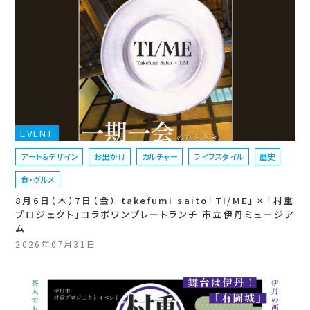
EVENT
アート＆デザイン
お出かけ
カルチャー
ライフスタイル
歴史
食・グルメ
8月6日（木）7日（金） takefumi saito「TI/ME」×「村重
プロジェクト」コラボワンプレートランチ 市立伊丹ミュージア
ム
2026年07月31日