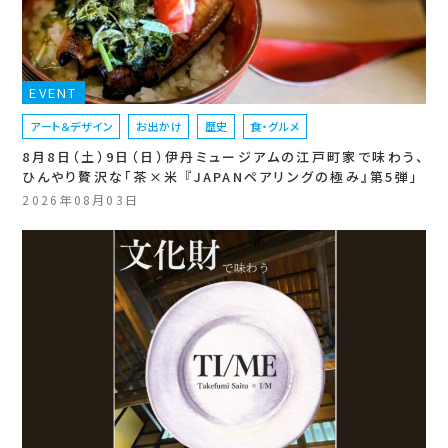
EVENT
アート＆デザイン
お出かけ
歴史
食・グルメ
8月8日（土）9日（日）伊丹ミュージアムの江戸町家で味わう、
ひんやり贅沢な「茶×米 『JAPANペアリングの極み』第5弾」
2026年08月03日