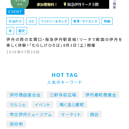
EVENT
お出かけ
ひと
ファミリー＆キッズ
教育・サイエンス
映画
本
歴史
伊丹の西の玄関口・阪急伊丹駅直結！リータで戦国の伊丹を
楽しく体験！「むらしげひろば」8月1日（土）開催
2026年07月30日
HOT TAG
人気のキーワード
伊丹商店連合会
三軒寺前広場
伊丹郷町商業会
マルシェ
イベント
鳴く虫と郷町
市立伊丹ミュージアム
マーケット
西台
伊丹市