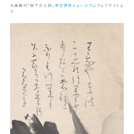
与謝蕪村「樹下方士図」
市立伊丹ミュージアム
ウェブサイトよ
り