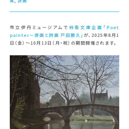
庫
,
詩画
市立伊丹ミュージアムで
柿衞文庫企画「Poet
painter－俳画と詩画 戸田勝久」
が、2025年8月1
日（金）〜10月13日（月・祝）の期間開催されます。