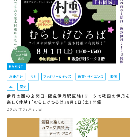
EVENT
お出かけ
ひと
ファミリー＆キッズ
教育・サイエンス
映画
本
歴史
伊丹の西の玄関口・阪急伊丹駅直結！リータで戦国の伊丹を
楽しく体験！「むらしげひろば」8月1日（土）開催
2026年07月30日