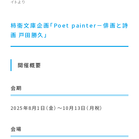
イトより
柿衞文庫企画「Poet painter－俳画と詩
画 戸田勝久」
開催概要
会期
2025年8月1日（金）～10月13日（月祝）
会場