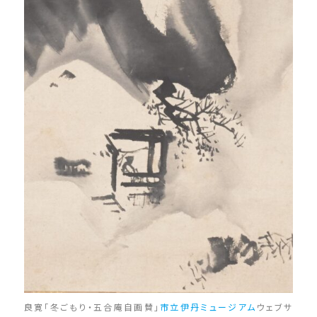
良寛「冬ごもり・五合庵自画賛」
市立伊丹ミュージアム
ウェブサ