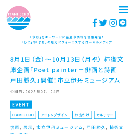
「伊丹」をキーワードに話題や情報を情報発信！
「ひと」や「まち」の魅力にフォーカスするローカルメディア
8月1日（金）〜10月13日（月祝） 柿衞文
庫企画「Poet painter－俳画と詩画
戸田勝久」開催！市立伊丹ミュージアム
公開日：2025年07月24日
EVENT
ITAMI ECHO
アート＆デザイン
お出かけ
カルチャー
俳画
,
展示
,
市立伊丹ミュージアム
,
戸田勝久
,
柿衞文