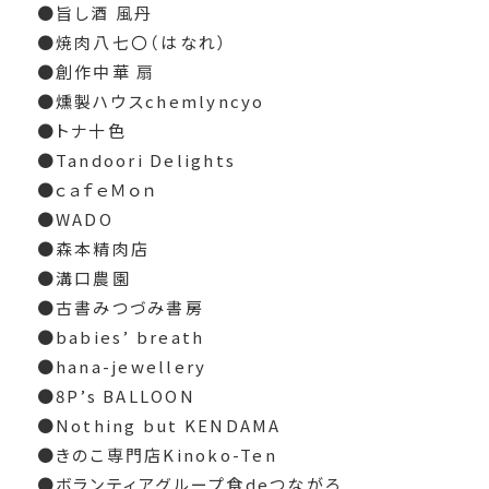
●旨し酒 風丹
●焼肉八七〇（はなれ）
●創作中華 扇
●燻製ハウスchemlyncyo
●トナ十色
●Tandoori Delights
●ｃａｆｅＭｏｎ
●WADO
●森本精肉店
●溝口農園
●古書みつづみ書房
●babies’ breath
●hana-jewellery
●8P’s BALLOON
●Nothing but KENDAMA
●きのこ専門店Kinoko-Ten
●ボランティアグループ食deつながろ