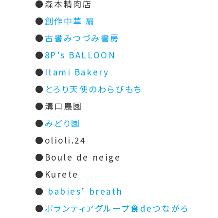
●森本精肉店
●
創作中華 扇
●
古書みつづみ書房
●
8P’s BALLOON
●
Itami Bakery
●
とろり天使のわらびもち
●溝口農園
●
みどり園
●olioli.24
●Boule de neige
●Kurete
●
babies’ breath
●
ボランティアグループ食deつながろ