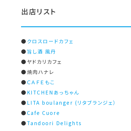
出店リスト
●
クロスロードカフェ
●
旨し酒 風丹
●ヤドカリカフェ
●焼肉ハナレ
●
ＣＡＦＥもこ
●
KITCHENあっちゃん
●
LITA boulanger (リタブランジェ）
●
Cafe Cuore
●
T
andoori Delights