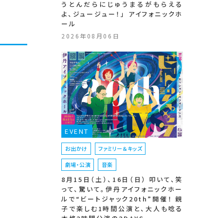
うとんだらにじゅうまるがもらえる
よ、ジュージュー！」 アイフォニックホ
ール
2026年08月06日
EVENT
お出かけ
ファミリー＆キッズ
劇場・公演
音楽
8月15日（土）、16日（日） 叩いて、笑
って、驚いて。伊丹アイフォニックホー
ルで“ビートジャック20th”開催！ 親
子で楽しむ1時間公演と、大人も唸る