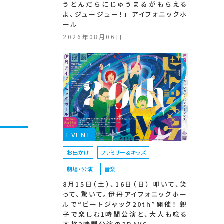
うとんだらにじゅうまるがもらえる
よ、ジュージュー！」 アイフォニックホ
ール
2026年08月06日
EVENT
お出かけ
ファミリー＆キッズ
劇場・公演
音楽
8月15日（土）、16日（日） 叩いて、笑
って、驚いて。伊丹アイフォニックホー
ルで“ビートジャック20th”開催！ 親
子で楽しむ1時間公演と、大人も唸る