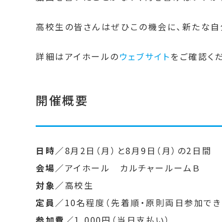
高校生の皆さんはぜひこの機会に、新たな自
詳細はアイホールの
ウェブサイト
をご確認く
開催概要
日時／
8月2日（月）と8月9日（月）の2日間 1
会場／
アイホール カルチャールームＢ
対象／
高校生
定員／
10名程度（先着順・原則両日参加でき
参加費／
1,000円（当日支払い）