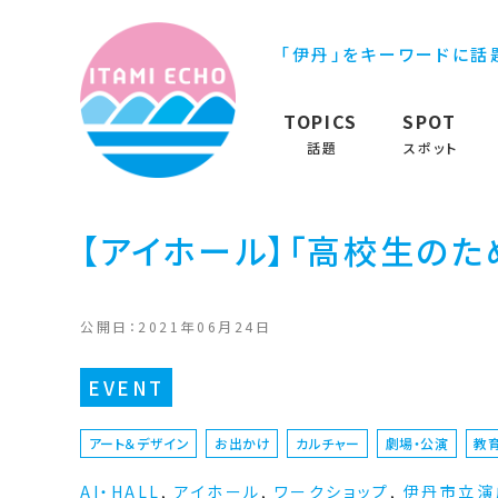
「伊丹」をキーワードに話
TOPICS
SPOT
話題
スポット
【アイホール】「高校生のた
公開日：2021年06月24日
EVENT
アート＆デザイン
お出かけ
カルチャー
劇場・公演
教
AI・HALL
,
アイホール
,
ワークショップ
,
伊丹市立演