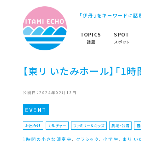
「伊丹」をキーワードに話
TOPICS
SPOT
話題
スポット
【東リ いたみホール】「1
公開日：2024年02月13日
EVENT
お出かけ
カルチャー
ファミリー＆キッズ
劇場・公演
音
1時間の小さな演奏会
,
クラシック
,
小学生
,
東リ い