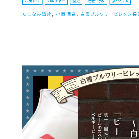
お出かけ
カルチャー
歴史
社会・行政
食・グルメ
たしなみ講座
,
小西酒造
,
白雪ブルワリービレッジ長