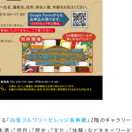
る「
白雪ブルワリービレッジ長寿蔵
」2階のギャラリ
本酒」「伊丹」「歴史」「文化」「体験」などをキーワー