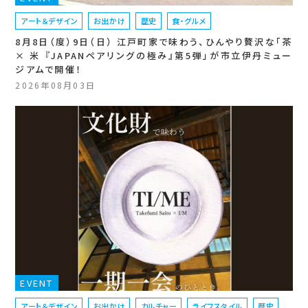
アート＆デザイン
お出かけ
歴史
食・グルメ
8月8日（度）9日（日） 江戸町家で味わう、ひんやり贅沢な「茶
× 米 『JAPANペアリングの極み』第5弾」が市立伊丹ミュー
ジアムで開催！
2026年08月03日
EVENT
アート＆デザイン
お出かけ
カルチャー
ライフスタイル
歴史