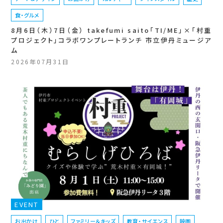
食・グルメ
8月6日（木）7日（金） takefumi saito「TI/ME」×「村重
プロジェクト」コラボワンプレートランチ 市立伊丹ミュージア
ム
2026年07月31日
EVENT
お出かけ
ひと
ファミリー＆キッズ
教育・サイエンス
映画