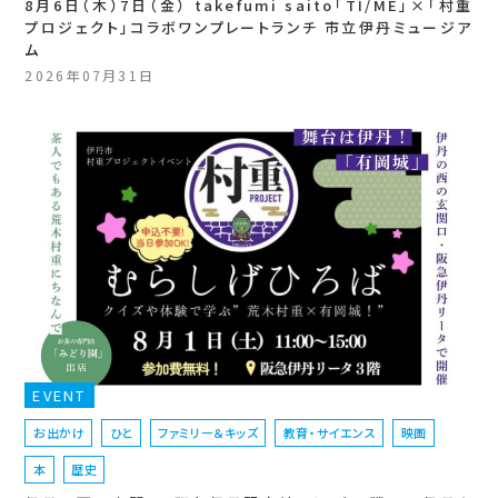
8月6日（木）7日（金） takefumi saito「TI/ME」×「村重
プロジェクト」コラボワンプレートランチ 市立伊丹ミュージア
ム
2026年07月31日
EVENT
お出かけ
ひと
ファミリー＆キッズ
教育・サイエンス
映画
本
歴史