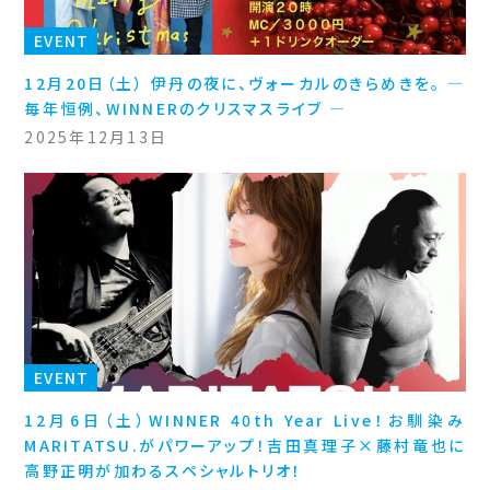
EVENT
12月20日（土） 伊丹の夜に、ヴォーカルのきらめきを。 ―
毎年恒例、WINNERのクリスマスライブ ―
2025年12月13日
EVENT
12月6日（土）WINNER 40th Year Live！お馴染み
MARITATSU.がパワーアップ！吉田真理子×藤村竜也に
高野正明が加わるスペシャルトリオ！