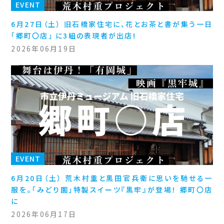
EVENT
6月27日（土） 旧石橋家住宅に、花とお茶と書が集う一日
「郷町〇店」 に3組の表現者が出店!
2026年06月19日
EVENT
6月20日（土） 荒木村重と黒田官兵衛に思いを馳せる一
服を。「みどり園」特製スイーツ『黒牢』が登場！ 郷町〇店
に
2026年06月17日