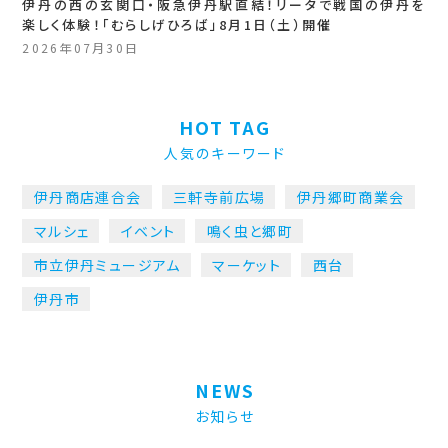
伊丹の西の玄関口・阪急伊丹駅直結！リータで戦国の伊丹を
楽しく体験！「むらしげひろば」8月1日（土）開催
2026年07月30日
HOT TAG
人気のキーワード
伊丹商店連合会
三軒寺前広場
伊丹郷町商業会
マルシェ
イベント
鳴く虫と郷町
市立伊丹ミュージアム
マーケット
西台
伊丹市
NEWS
お知らせ