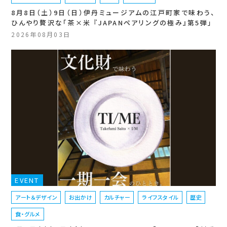
8月8日（土）9日（日）伊丹ミュージアムの江戸町家で味わう、
ひんやり贅沢な「茶×米 『JAPANペアリングの極み』第5弾」
2026年08月03日
EVENT
アート＆デザイン
お出かけ
カルチャー
ライフスタイル
歴史
食・グルメ