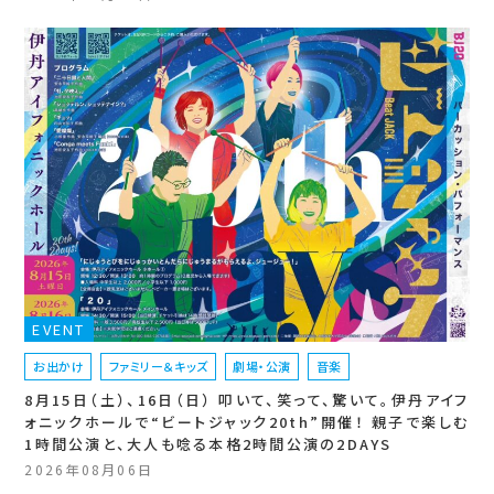
EVENT
お出かけ
ファミリー＆キッズ
劇場・公演
音楽
8月15日（土）、16日（日） 叩いて、笑って、驚いて。伊丹アイフ
ォニックホールで“ビートジャック20th”開催！ 親子で楽しむ
1時間公演と、大人も唸る本格2時間公演の2DAYS
2026年08月06日