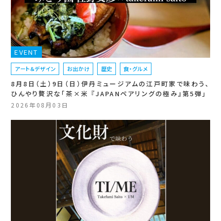
EVENT
アート＆デザイン
お出かけ
歴史
食・グルメ
8月8日（土）9日（日）伊丹ミュージアムの江戸町家で味わう、
ひんやり贅沢な「茶×米 『JAPANペアリングの極み』第5弾」
2026年08月03日