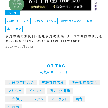
EVENT
お出かけ
ひと
ファミリー＆キッズ
教育・サイエンス
映画
本
歴史
伊丹の西の玄関口・阪急伊丹駅直結！リータで戦国の伊丹を
楽しく体験！「むらしげひろば」8月1日（土）開催
2026年07月30日
HOT TAG
人気のキーワード
伊丹商店連合会
三軒寺前広場
伊丹郷町商業会
マルシェ
イベント
鳴く虫と郷町
市立伊丹ミュージアム
マーケット
西台
伊丹市