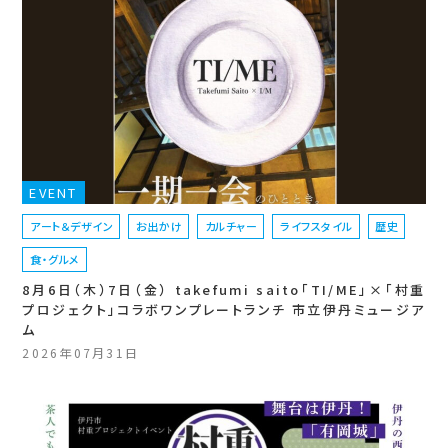
EVENT
アート＆デザイン
お出かけ
カルチャー
ライフスタイル
歴史
食・グルメ
8月6日（木）7日（金） takefumi saito「TI/ME」×「村重
プロジェクト」コラボワンプレートランチ 市立伊丹ミュージア
ム
2026年07月31日