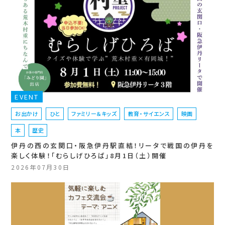
EVENT
お出かけ
ひと
ファミリー＆キッズ
教育・サイエンス
映画
本
歴史
伊丹の西の玄関口・阪急伊丹駅直結！リータで戦国の伊丹を
楽しく体験！「むらしげひろば」8月1日（土）開催
2026年07月30日