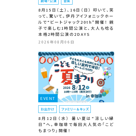
劇場・公演
音楽
8月15日（土）、16日（日） 叩いて、笑
って、驚いて。伊丹アイフォニックホー
ルで“ビートジャック20th”開催！ 親
子で楽しむ1時間公演と、大人も唸る
本格2時間公演の2DAYS
2026年08月06日
EVENT
お出かけ
ファミリー＆キッズ
8月12日（水） 暑い夏は“涼しい縁
日”へ。幸珈琲で毎回大人気の「こど
もまつり」開催！