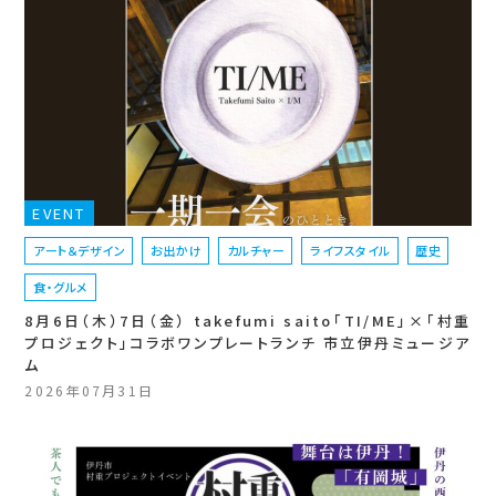
EVENT
アート＆デザイン
お出かけ
カルチャー
ライフスタイル
歴史
食・グルメ
8月6日（木）7日（金） takefumi saito「TI/ME」×「村重
プロジェクト」コラボワンプレートランチ 市立伊丹ミュージア
ム
2026年07月31日