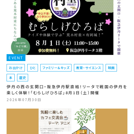
EVENT
お出かけ
ひと
ファミリー＆キッズ
教育・サイエンス
映画
本
歴史
伊丹の西の玄関口・阪急伊丹駅直結！リータで戦国の伊丹を
楽しく体験！「むらしげひろば」8月1日（土）開催
2026年07月30日