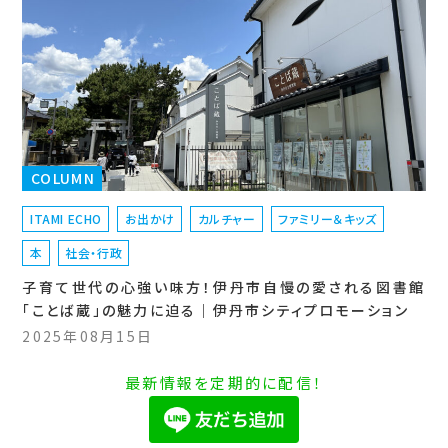
COLUMN
ITAMI ECHO
お出かけ
カルチャー
ファミリー＆キッズ
本
社会・行政
子育て世代の心強い味方！伊丹市自慢の愛される図書館
「ことば蔵」の魅力に迫る｜伊丹市シティプロモーション
2025年08月15日
最新情報を定期的に配信！