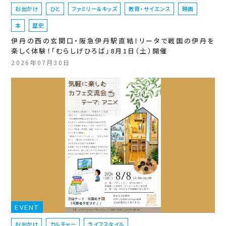
お出かけ
ひと
ファミリー＆キッズ
教育・サイエンス
映画
本
歴史
伊丹の西の玄関口・阪急伊丹駅直結！リータで戦国の伊丹を
楽しく体験！「むらしげひろば」8月1日（土）開催
2026年07月30日
EVENT
お出かけ
カルチャー
ライフスタイル