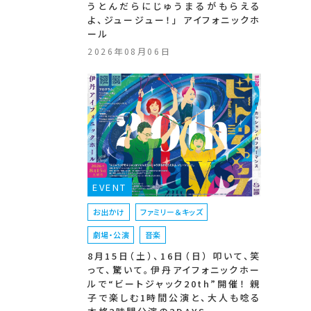
うとんだらにじゅうまるがもらえる
よ、ジュージュー！」 アイフォニックホ
ール
2026年08月06日
EVENT
お出かけ
ファミリー＆キッズ
劇場・公演
音楽
8月15日（土）、16日（日） 叩いて、笑
って、驚いて。伊丹アイフォニックホー
ルで“ビートジャック20th”開催！ 親
子で楽しむ1時間公演と、大人も唸る