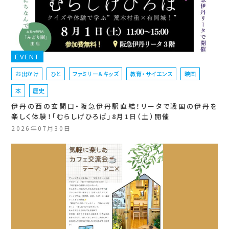
EVENT
お出かけ
ひと
ファミリー＆キッズ
教育・サイエンス
映画
本
歴史
伊丹の西の玄関口・阪急伊丹駅直結！リータで戦国の伊丹を
楽しく体験！「むらしげひろば」8月1日（土）開催
2026年07月30日