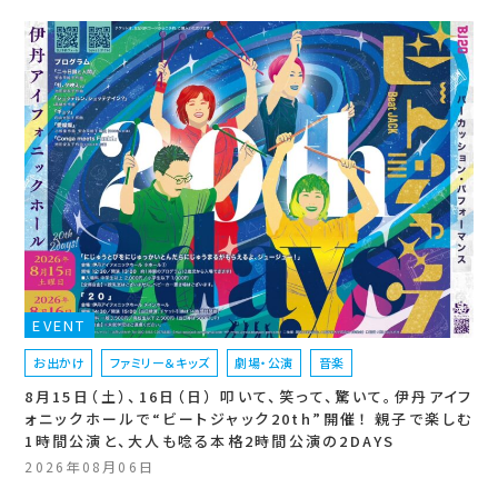
EVENT
お出かけ
ファミリー＆キッズ
劇場・公演
音楽
8月15日（土）、16日（日） 叩いて、笑って、驚いて。伊丹アイフ
ォニックホールで“ビートジャック20th”開催！ 親子で楽しむ
1時間公演と、大人も唸る本格2時間公演の2DAYS
2026年08月06日