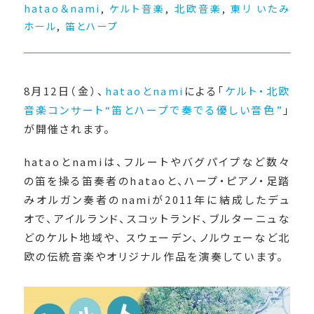
hatao＆nami
,
ケルト音楽
,
北欧音楽
,
東リ いたみ
ホール
,
笛とハープ
8月12日（金）、
hataoとnami
による「
ケルト・北欧
音楽コンサート“笛とハープで奏でる優しい音色”
」
が開催されます。
hataoとnamiは、フルートやバグパイプなど数々
の笛を操る笛奏者のhataoと、ハープ・ピアノ・足踏
みオルガン奏者のnamiが2011年に結成したデュ
オで、アイルランド、スコットランド、ブルターニュな
どのケルト地域や、 スウェーデン、ノルウェーなど北
欧の伝統音楽やオリジナル作品を演奏しています。